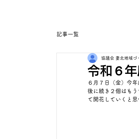
妻北地域づくり協議会
ホーム
団
記事一覧
協議会 妻北地域づ
令和６年
６月７日（金）今年
後に続き２個はもう
て開花していくと思