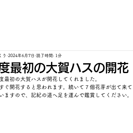
体概要
活動結果報告
イベント
あんべら誌
お問い合わせ
個
くり
2024年6月7日
読了時間: 1分
度最初の大賀ハスの開花
度最初の大賀ハスが開花してくれました。
すぐ開花すると思われます。続いて７個花芽が出て来て
いますので、記紀の道へ足を運んで鑑賞してください。