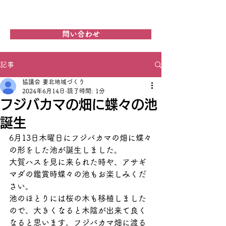
妻北地域づくり協議会
問い合わせ
記事
協議会 妻北地域づくり
2024年6月14日
読了時間: 1分
フジバカマの畑に蝶々の池
誕生
6月13日木曜日にフジバカマの畑に蝶々
の形をした池が誕生しました。
大賀ハスを見に来られた時や、アサギ
マダの鑑賞時蝶々の池もお楽しみくだ
さい。
池のほとりには桜の木も移植しました
ので、大きくなると木陰が出来て良く
なると思います。フジバカマ畑に渡る