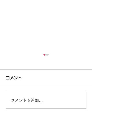
コメント
アサギマダラが
コメントを追加…
妻北小学校５年生より寄
せ書きが届く