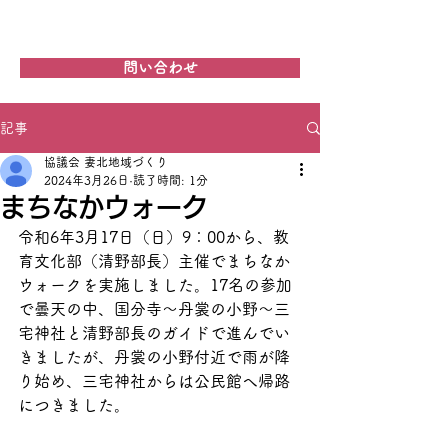
妻北地域づくり協議会
問い合わせ
記事
協議会 妻北地域づくり
2024年3月26日
読了時間: 1分
まちなかウォーク
令和6年3月17日（日）9：00から、教
育文化部（清野部長）主催でまちなか
ウォークを実施しました。17名の参加
で曇天の中、国分寺～丹裳の小野～三
宅神社と清野部長のガイドで進んでい
きましたが、丹裳の小野付近で雨が降
り始め、三宅神社からは公民館へ帰路
につきました。